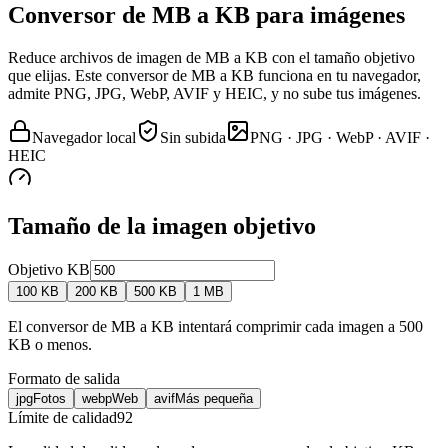
Conversor de MB a KB para imágenes
Reduce archivos de imagen de MB a KB con el tamaño objetivo
que elijas. Este conversor de MB a KB funciona en tu navegador,
admite PNG, JPG, WebP, AVIF y HEIC, y no sube tus imágenes.
Navegador local
Sin subida
PNG · JPG · WebP · AVIF ·
HEIC
Tamaño de la imagen objetivo
Objetivo KB
100 KB
200 KB
500 KB
1 MB
El conversor de MB a KB intentará comprimir cada imagen a 500
KB o menos.
Formato de salida
jpg
Fotos
webp
Web
avif
Más pequeña
Límite de calidad
92