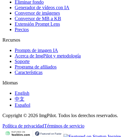
Eliminar fondo
Generador de vídeos con IA
Conversor de imágenes
Conversor de MB a KB
Extensión Prompt Lens
Precios
Recursos
Prompts de imagen IA
Acerca de ImgPilot y metodología
Soporte
Programa de afiliados
Características
Idiomas
English
中文
Español
Copyright © 2026 ImgPilot. Todos los derechos reservados.
Política de privacidad
Términos de servicio