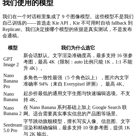
我们使用的模型
我们在一个对话框里集成了 9 个图像模型。这些模型不是我们
自己训练的——首选走 Kie API，Kie 不可用时自动 fallback 到
Replicate。我们决定接哪个模型的依据是真实测试，不是发布
会通稿。
模型
我们为什么选它
新会话默认。文字渲染准确度高，最多支持 16 张参
GPT
考图，最高 4K（限制：auto 比例只能 1K，1:1 不能
Image 2
升 4K）。
Nano
多角色一致性最强（5 个角色以上），图片内文字
Banana
准确率 94%（来自 Everypixel 评测）。最高 4K。
Pro
起步价最低的通用文字生图与快速编辑选项。不支
Nano
Banana
持 4K。
在 Nano Banana 系列基础上加上 Google Search 联
Nano
Banana 2
网。适合需要真实事实信息的产品图等场景。
字节跳动旗舰模型，擅长写实人像、信息图、文字
Seedream
渲染和精确编辑，最多支持 10 张参考图，提供 1K
5.0 Pro
与 2K 输出。