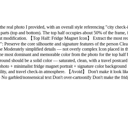
 the real photo I provided, with an overall style referencing "city che
o parts (top and bottom). The top half occupies about 50% of the frame,
ut modification. 【Top Half: Fridge Magnet Icon】 Extract the most reco
n": Preserve the core silhouette and signature features of the person Cl
ne Moderately simplified details — not overly complex Icon placed in th
 most dominant and memorable color from the photo for the top half b
ground should be a solid color — saturated, clean, with a travel postc
hoto + minimalist fridge magnet portrait + signature color background +
lity, and travel check-in atmosphere. 【Avoid】 Don't make it look like
 No garbled/nonsensical text Don't over-cartoonify Don't make the fridg