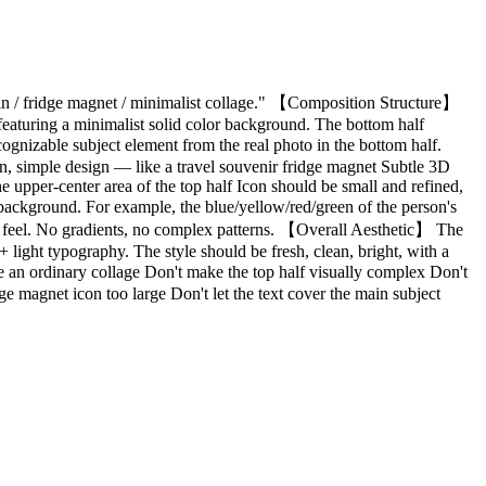
ck-in / fridge magnet / minimalist collage." 【Composition Structure】
 featuring a minimalist solid color background. The bottom half
gnizable subject element from the real photo in the bottom half.
ean, simple design — like a travel souvenir fridge magnet Subtle 3D
e upper-center area of the top half Icon should be small and refined,
ackground. For example, the blue/yellow/red/green of the person's
ard feel. No gradients, no complex patterns. 【Overall Aesthetic】 The
 light typography. The style should be fresh, clean, bright, with a
 an ordinary collage Don't make the top half visually complex Don't
e magnet icon too large Don't let the text cover the main subject