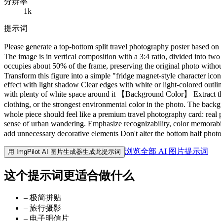
分辨率
1k
提示词
Please generate a top-bottom split travel photography poster based on
The image is in vertical composition with a 3:4 ratio, divided into tw
occupies about 50% of the frame, preserving the original photo witho
Transform this figure into a simple "fridge magnet-style character ico
effect with light shadow Clear edges with white or light-colored outli
with plenty of white space around it 【Background Color】 Extract the
clothing, or the strongest environmental color in the photo. The back
whole piece should feel like a premium travel photography card: real p
sense of urban wandering. Emphasize recognizability, color memorabi
add unnecessary decorative elements Don't alter the bottom half photo
浏览全部 AI 图片提示词
用 ImgPilot AI 图片生成器生成此提示词
这个提示词更适合做什么
–
极简拼贴
–
旅行摄影
–
电子明信片