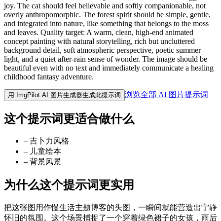
joy. The cat should feel believable and softly companionable, not
overly anthropomorphic. The forest spirit should be simple, gentle,
and integrated into nature, like something that belongs to the moss
and leaves. Quality target: A warm, clean, high-end animated
concept painting with natural storytelling, rich but uncluttered
background detail, soft atmospheric perspective, poetic summer
light, and a quiet after-rain sense of wonder. The image should be
beautiful even with no text and immediately communicate a healing
childhood fantasy adventure.
浏览全部 AI 图片提示词
用 ImgPilot AI 图片生成器生成此提示词
这个提示词更适合做什么
–
吉卜力风格
–
儿童绘本
–
背景风景
为什么这个提示词更实用
把这张图用作慢生活主题博客的头图，一瞬间就能营造出宁静
怀旧的氛围。这个场景捕捉了一个穿着绿色裙子的女孩，雨后