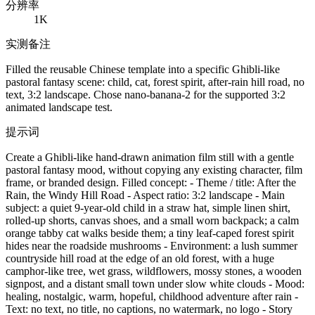
分辨率
1K
实测备注
Filled the reusable Chinese template into a specific Ghibli-like
pastoral fantasy scene: child, cat, forest spirit, after-rain hill road, no
text, 3:2 landscape. Chose nano-banana-2 for the supported 3:2
animated landscape test.
提示词
Create a Ghibli-like hand-drawn animation film still with a gentle
pastoral fantasy mood, without copying any existing character, film
frame, or branded design. Filled concept: - Theme / title: After the
Rain, the Windy Hill Road - Aspect ratio: 3:2 landscape - Main
subject: a quiet 9-year-old child in a straw hat, simple linen shirt,
rolled-up shorts, canvas shoes, and a small worn backpack; a calm
orange tabby cat walks beside them; a tiny leaf-caped forest spirit
hides near the roadside mushrooms - Environment: a lush summer
countryside hill road at the edge of an old forest, with a huge
camphor-like tree, wet grass, wildflowers, mossy stones, a wooden
signpost, and a distant small town under slow white clouds - Mood:
healing, nostalgic, warm, hopeful, childhood adventure after rain -
Text: no text, no title, no captions, no watermark, no logo - Story