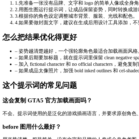
1
.
先准备一张没有品牌、文字和 logo 的简单人像或全身
2
.
用图生图运行提示词，让成品保留姿势，同时转换成游
3
.
根据你的角色设定调整城市背景、服装、光线和配色。
4
.
如果要做封面文字，建议在生成后用设计工具添加，不
怎么把结果优化得更好
–
姿势越清楚越好，一个强轮廓角色最适合加载画面风格
–
如果后期要加标题，就在提示词里保留 clean negative sp
–
加入 fictional character 和 no official characters
–
如果成品太像照片，加强 bold inked outlines 和 cel-shaded 
这个提示词的常见问题
这会复制 GTA5 官方加载画面吗？
不会。提示词使用的是泛化的游戏插画语言，并要求原创角色、无
before 图用什么最好？