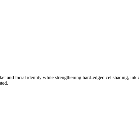
。
t and facial identity while strengthening hard-edged cel shading, ink 
sted.