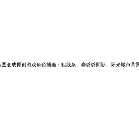
全身参考图变成原创游戏角色插画：粗线条、赛璐璐阴影、阳光城市背