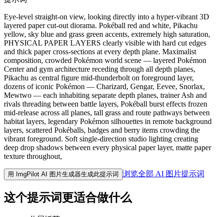
Eye-level straight-on view, looking directly into a hyper-vibrant 3D
layered paper cut-out diorama. Pokéball red and white, Pikachu
yellow, sky blue and grass green accents, extremely high saturation,
PHYSICAL PAPER LAYERS clearly visible with hard cut edges
and thick paper cross-sections at every depth plane. Maximalist
composition, crowded Pokémon world scene — layered Pokémon
Center and gym architecture receding through all depth planes,
Pikachu as central figure mid-thunderbolt on foreground layer,
dozens of iconic Pokémon — Charizard, Gengar, Eevee, Snorlax,
Mewtwo — each inhabiting separate depth planes, trainer Ash and
rivals threading between battle layers, Pokéball burst effects frozen
mid-release across all planes, tall grass and route pathways between
habitat layers, legendary Pokémon silhouettes in remote background
layers, scattered Pokéballs, badges and berry items crowding the
vibrant foreground. Soft single-direction studio lighting creating
deep drop shadows between every physical paper layer, matte paper
texture throughout,
浏览全部 AI 图片提示词
用 ImgPilot AI 图片生成器生成此提示词
这个提示词更适合做什么