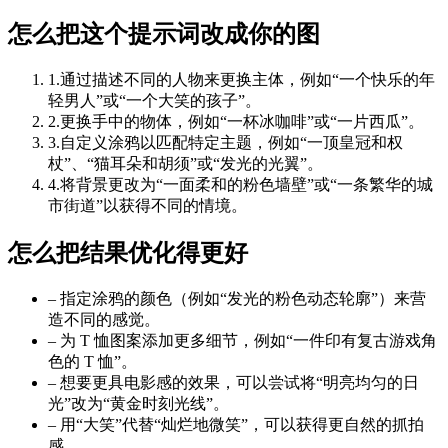
怎么把这个提示词改成你的图
1
.
通过描述不同的人物来更换主体，例如“一个快乐的年
轻男人”或“一个大笑的孩子”。
2
.
更换手中的物体，例如“一杯冰咖啡”或“一片西瓜”。
3
.
自定义涂鸦以匹配特定主题，例如“一顶皇冠和权
杖”、“猫耳朵和胡须”或“发光的光翼”。
4
.
将背景更改为“一面柔和的粉色墙壁”或“一条繁华的城
市街道”以获得不同的情境。
怎么把结果优化得更好
–
指定涂鸦的颜色（例如“发光的粉色动态轮廓”）来营
造不同的感觉。
–
为 T 恤图案添加更多细节，例如“一件印有复古游戏角
色的 T 恤”。
–
想要更具电影感的效果，可以尝试将“明亮均匀的日
光”改为“黄金时刻光线”。
–
用“大笑”代替“灿烂地微笑”，可以获得更自然的抓拍
感。