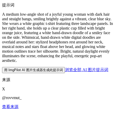
提示词
A medium low-angle shot of a joyful young woman with dark hair
and straight bangs, smiling brightly against a vibrant, clear blue sky.
She wears a white graphic t-shirt featuring three landscape panels. In
her right hand, she holds up a clear plastic cup filled with bright
orange juice, featuring a white hand-drawn doodle of a smiley face
on the side. Whimsical, hand-drawn white digital doodles are
overlaid around her: stylized headphones rest around her neck,
musical notes and stars float above her head, and glowing white
motion outlines trace her silhouette. Bright, natural daylight evenly
illuminates the scene, enhancing the playful, energetic pop-art
aesthetic.
浏览全部 AI 图片提示词
用 ImgPilot AI 图片生成器生成此提示词
来源
X
@rovvmut_
查看来源