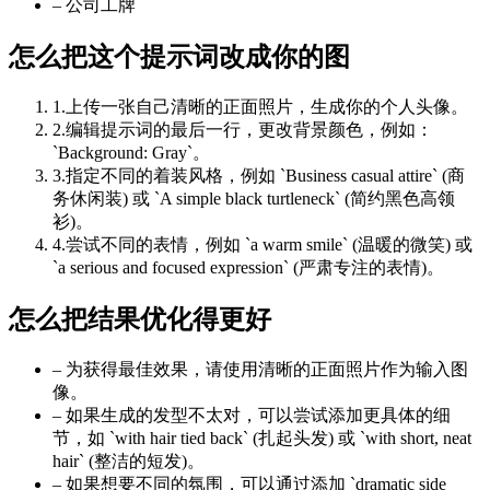
–
公司工牌
怎么把这个提示词改成你的图
1
.
上传一张自己清晰的正面照片，生成你的个人头像。
2
.
编辑提示词的最后一行，更改背景颜色，例如：
`Background: Gray`。
3
.
指定不同的着装风格，例如 `Business casual attire` (商
务休闲装) 或 `A simple black turtleneck` (简约黑色高领
衫)。
4
.
尝试不同的表情，例如 `a warm smile` (温暖的微笑) 或
`a serious and focused expression` (严肃专注的表情)。
怎么把结果优化得更好
–
为获得最佳效果，请使用清晰的正面照片作为输入图
像。
–
如果生成的发型不太对，可以尝试添加更具体的细
节，如 `with hair tied back` (扎起头发) 或 `with short, neat
hair` (整洁的短发)。
–
如果想要不同的氛围，可以通过添加 `dramatic side