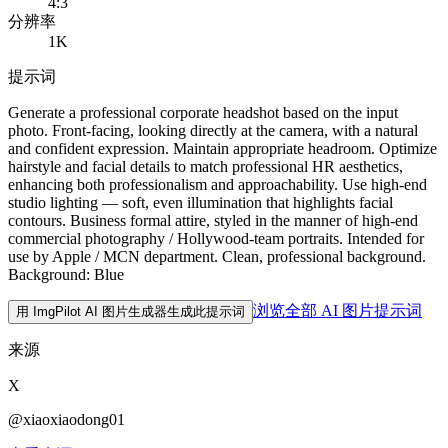
4:3
分辨率
1K
提示词
Generate a professional corporate headshot based on the input
photo. Front-facing, looking directly at the camera, with a natural
and confident expression. Maintain appropriate headroom. Optimize
hairstyle and facial details to match professional HR aesthetics,
enhancing both professionalism and approachability. Use high-end
studio lighting — soft, even illumination that highlights facial
contours. Business formal attire, styled in the manner of high-end
commercial photography / Hollywood-team portraits. Intended for
use by Apple / MCN department. Clean, professional background.
Background: Blue
浏览全部 AI 图片提示词
用 ImgPilot AI 图片生成器生成此提示词
来源
X
@xiaoxiaodong01