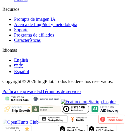
Recursos
Prompts de imagen IA
Acerca de ImgPilot y metodología
Soporte
Programa de afiliados
Características
Idiomas
English
中文
Español
Copyright © 2026 ImgPilot. Todos los derechos reservados.
Política de privacidad
Términos de servicio