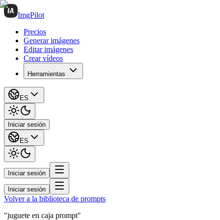
ImgPilot
Precios
Generar imágenes
Editar imágenes
Crear vídeos
Herramientas
ES
Iniciar sesión
ES
Iniciar sesión
Iniciar sesión
Volver a la biblioteca de prompts
"juguete en caja prompt"