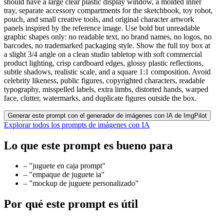
should have a large clear plastic display window, a molded inner
tray, separate accessory compartments for the sketchbook, toy robot,
pouch, and small creative tools, and original character artwork
panels inspired by the reference image. Use bold but unreadable
graphic shapes only: no readable text, no brand names, no logos, no
barcodes, no trademarked packaging style. Show the full toy box at
a slight 3/4 angle on a clean studio tabletop with soft commercial
product lighting, crisp cardboard edges, glossy plastic reflections,
subtle shadows, realistic scale, and a square 1:1 composition. Avoid
celebrity likeness, public figures, copyrighted characters, readable
typography, misspelled labels, extra limbs, distorted hands, warped
face, clutter, watermarks, and duplicate figures outside the box.
Generar este prompt con el generador de imágenes con IA de ImgPilot
Explorar todos los prompts de imágenes con IA
Lo que este prompt es bueno para
–
"juguete en caja prompt"
–
"empaque de juguete ia"
–
"mockup de juguete personalizado"
Por qué este prompt es útil