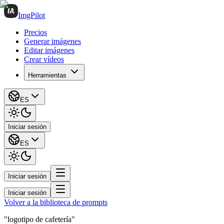
ImgPilot
Precios
Generar imágenes
Editar imágenes
Crear vídeos
Herramientas
ES
Iniciar sesión
ES
Iniciar sesión
Iniciar sesión
Volver a la biblioteca de prompts
"logotipo de cafetería"