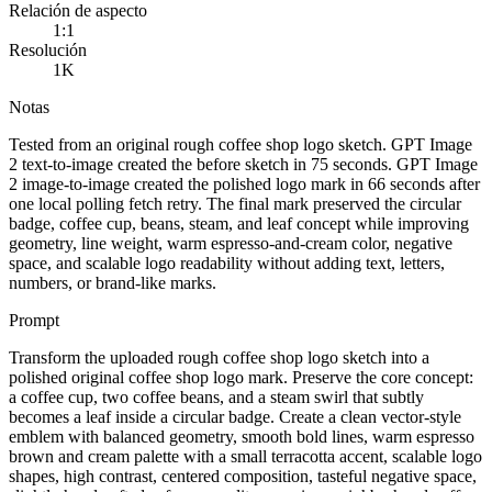
Relación de aspecto
1:1
Resolución
1K
Notas
Tested from an original rough coffee shop logo sketch. GPT Image
2 text-to-image created the before sketch in 75 seconds. GPT Image
2 image-to-image created the polished logo mark in 66 seconds after
one local polling fetch retry. The final mark preserved the circular
badge, coffee cup, beans, steam, and leaf concept while improving
geometry, line weight, warm espresso-and-cream color, negative
space, and scalable logo readability without adding text, letters,
numbers, or brand-like marks.
Prompt
Transform the uploaded rough coffee shop logo sketch into a
polished original coffee shop logo mark. Preserve the core concept:
a coffee cup, two coffee beans, and a steam swirl that subtly
becomes a leaf inside a circular badge. Create a clean vector-style
emblem with balanced geometry, smooth bold lines, warm espresso
brown and cream palette with a small terracotta accent, scalable logo
shapes, high contrast, centered composition, tasteful negative space,