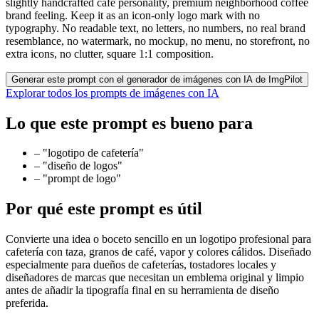
slightly handcrafted cafe personality, premium neighborhood coffee
brand feeling. Keep it as an icon-only logo mark with no
typography. No readable text, no letters, no numbers, no real brand
resemblance, no watermark, no mockup, no menu, no storefront, no
extra icons, no clutter, square 1:1 composition.
Generar este prompt con el generador de imágenes con IA de ImgPilot
Explorar todos los prompts de imágenes con IA
Lo que este prompt es bueno para
–
"logotipo de cafetería"
–
"diseño de logos"
–
"prompt de logo"
Por qué este prompt es útil
Convierte una idea o boceto sencillo en un logotipo profesional para
cafetería con taza, granos de café, vapor y colores cálidos. Diseñado
especialmente para dueños de cafeterías, tostadores locales y
diseñadores de marcas que necesitan un emblema original y limpio
antes de añadir la tipografía final en su herramienta de diseño
preferida.