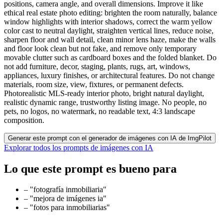
positions, camera angle, and overall dimensions. Improve it like
ethical real estate photo editing: brighten the room naturally, balance
window highlights with interior shadows, correct the warm yellow
color cast to neutral daylight, straighten vertical lines, reduce noise,
sharpen floor and wall detail, clean minor lens haze, make the walls
and floor look clean but not fake, and remove only temporary
movable clutter such as cardboard boxes and the folded blanket. Do
not add furniture, decor, staging, plants, rugs, art, windows,
appliances, luxury finishes, or architectural features. Do not change
materials, room size, view, fixtures, or permanent defects.
Photorealistic MLS-ready interior photo, bright natural daylight,
realistic dynamic range, trustworthy listing image. No people, no
pets, no logos, no watermark, no readable text, 4:3 landscape
composition.
Generar este prompt con el generador de imágenes con IA de ImgPilot
Explorar todos los prompts de imágenes con IA
Lo que este prompt es bueno para
–
"fotografía inmobiliaria"
–
"mejora de imágenes ia"
–
"fotos para inmobiliarias"