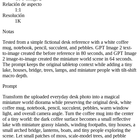
Relación de aspecto
1:1
Resolución
1K
Notas
Tested from a simple fictional desk reference with a white coffee
mug, notebook, pencil, succulent, and pebbles. GPT Image 2 text-
to-image created the before reference in 80 seconds, and GPT Image
2 image-to-image created the miniature world scene in 64 seconds.
The prompt keeps the original tabletop context while adding a tiny
lake, houses, bridge, trees, lamps, and miniature people with tilt-shift
macro depth.
Prompt
Transform the uploaded everyday desk photo into a magical
miniature world diorama while preserving the original desk, white
coffee mug, notebook, pencil, succulent, pebbles, warm window
light, and overall camera angle. Turn the coffee mug into the center
of a tiny world: the dark coffee surface becomes a small reflective
lake with miniature grassy islands, winding footpaths, tiny houses, a
small arched bridge, lanterns, boats, and tiny people exploring the
scene. Let small patches of moss, scale-model trees, and pebble