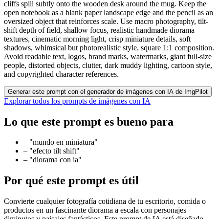
cliffs spill subtly onto the wooden desk around the mug. Keep the
open notebook as a blank paper landscape edge and the pencil as an
oversized object that reinforces scale. Use macro photography, tilt-
shift depth of field, shallow focus, realistic handmade diorama
textures, cinematic morning light, crisp miniature details, soft
shadows, whimsical but photorealistic style, square 1:1 composition.
Avoid readable text, logos, brand marks, watermarks, giant full-size
people, distorted objects, clutter, dark muddy lighting, cartoon style,
and copyrighted character references.
Generar este prompt con el generador de imágenes con IA de ImgPilot
Explorar todos los prompts de imágenes con IA
Lo que este prompt es bueno para
–
"mundo en miniatura"
–
"efecto tilt shift"
–
"diorama con ia"
Por qué este prompt es útil
Convierte cualquier fotografía cotidiana de tu escritorio, comida o
productos en un fascinante diorama a escala con personajes
diminutos y paisajes fantásticos. Este prompt de IA está diseñado