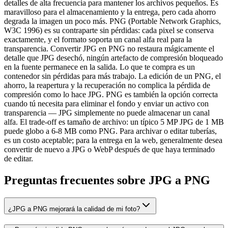
detalles de alta frecuencia para mantener los archivos pequeños. Es
maravilloso para el almacenamiento y la entrega, pero cada ahorro
degrada la imagen un poco más. PNG (Portable Network Graphics,
W3C 1996) es su contraparte sin pérdidas: cada pixel se conserva
exactamente, y el formato soporta un canal alfa real para la
transparencia. Convertir JPG en PNG no restaura mágicamente el
detalle que JPG desechó, ningún artefacto de compresión bloqueado
en la fuente permanece en la salida. Lo que te compra es un
contenedor sin pérdidas para más trabajo. La edición de un PNG, el
ahorro, la reapertura y la recuperación no complica la pérdida de
compresión como lo hace JPG. PNG es también la opción correcta
cuando tú necesita para eliminar el fondo y enviar un activo con
transparencia — JPG simplemente no puede almacenar un canal
alfa. El trade-off es tamaño de archivo: un típico 5 MP JPG de 1 MB
puede globo a 6-8 MB como PNG. Para archivar o editar tuberías,
es un costo aceptable; para la entrega en la web, generalmente desea
convertir de nuevo a JPG o WebP después de que haya terminado
de editar.
Preguntas frecuentes sobre JPG a PNG
¿JPG a PNG mejorará la calidad de mi foto?